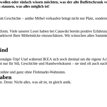
 wollen oder einfach wissen möchten, was der alte Buffetschrank 
taunen, was alles möglich ist!
schichte – antike Möbel verkaufen bringt nicht nur Platz, sondern of
ttform. Viele unserer Leser haben bei Catawiki bereits positive Erfahr
arktwert Ihrer Möbelstücke einzuschätzen. Wir wünschen allen Sammler
sind
Nostalgie-Trip! Und während IKEA sich noch dreimal um die eigene Achs
nur für Stil, Geschichte und Handwerkskunst – sie sind oft auch nachh
l, online und ganz ohne Flohmarkt-Wahnsinn.
haben
Denn: Nicht alles, was alt ist, ist gleich antik.