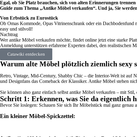
Egal, ob Sie Platz brauchen, sich von alten Erinnerungen trennen
Guide zum Thema „Antike Möbel verkaufen“. Und ja, Sie werden s
Von Erbstück zu Eurostück
Ob Omas Kommode, Opas Vitrinenschrank oder ein Dachbodenfund mit Ge
easy und stilvoll!
Nachtrag
Wer antike Möbel verkaufen möchte, findet online jetzt eine starke Pla
Anmeldung unterstützen erfahrene Experten dabei, den realistischen M
Catawiki entdecken
Warum alte Möbel plötzlich ziemlich sexy 
Retro, Vintage, Mid-Century, Shabby Chic – die Interior-Welt ist auf 
und Designfans das Comeback der Klassiker. Antike Möbel stehen nicht 
Sie können also ganz einfach selbst antike Möbel verkaufen – mit Sti
Schritt 1: Erkennen, was Sie da eigentlich 
Bevor Sie loslegen: Schauen Sie sich Ihr Möbelstück mal ganz genau an. 
Ein kleiner Möbel-Spickzettel: