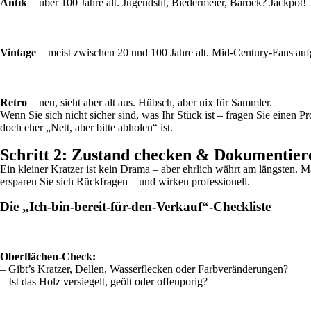
Antik
= über 100 Jahre alt. Jugendstil, Biedermeier, Barock? Jackpot!
Vintage
= meist zwischen 20 und 100 Jahre alt. Mid-Century-Fans auf
Retro
= neu, sieht aber alt aus. Hübsch, aber nix für Sammler.
Wenn Sie sich nicht sicher sind, was Ihr Stück ist – fragen Sie einen Pr
doch eher „Nett, aber bitte abholen“ ist.
Schritt 2: Zustand checken & Dokumentier
Ein kleiner Kratzer ist kein Drama – aber ehrlich währt am längsten. M
ersparen Sie sich Rückfragen – und wirken professionell.
Die „Ich-bin-bereit-für-den-Verkauf“-Checkliste
Oberflächen-Check:
– Gibt’s Kratzer, Dellen, Wasserflecken oder Farbveränderungen?
– Ist das Holz versiegelt, geölt oder offenporig?