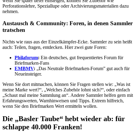
wenn Sie später tiefer einsteigen, können Sie Zubehör wie
Perforations­lehre, Speziallupe oder Archivierungsmaterialien dazu
nehmen.
Austausch & Community: Foren, in denen Sammler
tratschen
Nichts wie raus aus der Einzelkämpfer-Ecke. Sammler zu sein heißt
auch: Teilen, fragen, entdecken. Hier zwei gute Foren:
Philaforum
:
Ein deutsches, gut frequentiertes Forum für
Briefmarken-Fans
EMBMV
:
„Das Neutrale Briefmarken-Forum” gut auch für
Neueinsteiger.
Wenn Sie dort mitmachen, können Sie Fragen stellen wie: „Was ist
meine Marke wert?“, „Welches Zubehör lohnt sich?“, oder einfach
„Schaut mal meine Sammlung an“. Andere Sammler helfen gern mit
Erfahrungswerten, Warnhinweisen und Tipps. Extrem hilfreich,
wenn Sie den Briefmarken Wert ermitteln wollen.
Die „Basler Taube“ hebt wieder ab: für
schlappe 40.000 Franken!