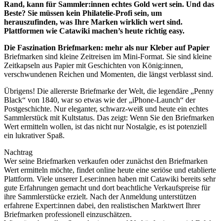
Rand, kann für Sammler:innen echtes Gold wert sein. Und das
Beste? Sie müssen kein Philatelie-Profi sein, um
herauszufinden, was Ihre Marken wirklich wert sind.
Plattformen wie Catawiki machen’s heute richtig easy.
Die Faszination Briefmarken: mehr als nur Kleber auf Papier
Briefmarken sind kleine Zeitreisen im Mini-Format. Sie sind kleine
Zeitkapseln aus Papier mit Geschichten von König:innen,
verschwundenen Reichen und Momenten, die längst verblasst sind.
Übrigens! Die allererste Briefmarke der Welt, die legendäre „Penny
Black“ von 1840, war so etwas wie der „iPhone-Launch“ der
Postgeschichte. Nur eleganter, schwarz-weiß und heute ein echtes
Sammlerstück mit Kultstatus. Das zeigt: Wenn Sie den Briefmarken
Wert ermitteln wollen, ist das nicht nur Nostalgie, es ist potenziell
ein lukrativer Spaß.
Nachtrag
Wer seine Briefmarken verkaufen oder zunächst den Briefmarken
Wert ermitteln möchte, findet online heute eine seriöse und etablierte
Plattform. Viele unserer Leser:innen haben mit Catawiki bereits sehr
gute Erfahrungen gemacht und dort beachtliche Verkaufspreise für
ihre Sammlerstücke erzielt. Nach der Anmeldung unterstützen
erfahrene Expert:innen dabei, den realistischen Marktwert Ihrer
Briefmarken professionell einzuschätzen.