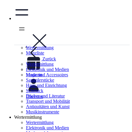
Wertermittlung
Münzliste
Zurück
Wertermittlung
Elektronik und Medien
Magazin
Mode und Accessoires
Sammlerstücke
Haus und Einrichtung
Schmuck
Bücher und Literatur
Über uns
Transport und Mobilität
Antiquitäten und Kunst
Musikinstrumente
Wertermittlung
Wertermittlung
Elektronik und Medien