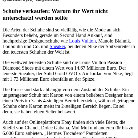
Schuhe verkaufen: Warum ihr Wert nicht
unterschätzt werden sollte
Die Arten der Schuhe sind so vielfältig wie die Mode an sich.
Besonders beliebt, gerade im Second Hand Ankauf, sind
hochpreisige Designerschuhe wie
Louis Vuitton
, Manolo Blahnik,
Louboutin und Co. und
Sneaker
, bei denen Nike der Spitzenreiter in
den teuersten Schuhen der Welt ist.
Die weltweit teuersten Schuhe sind die Louis Vuitton Passion
Diamond Shoes mit einem Wert von 14,67 Millionen Euro. Der
teuerste Sneaker, der Solid Gold OVO x Air Jordan von Nike, liegt
mit 1,73 Millionen Euro ebenfalls an der Spitze.
Die Preise sind stark abhängig von dem Zustand der Schuhe. Ein
ungetragener Schuh mit Karton von einem beliebten Designer kann
einen Preis im 3- bis 4-stelligen Bereich erzielen, während getragene
Schuhe ohne Karton meist im 2-stelligen Bereich liegen. Es sei
denn, sie haben einen Seltenheitswert.
Auch auf der Onlineplattform Ebay finden sich viele Bieter, die
Stiefel von Chanel, Dolce Gabana, Mui Mui und anderen für bis zu
6.000 Euro anbieten. „Hermes Trocadero“ Pantoletten