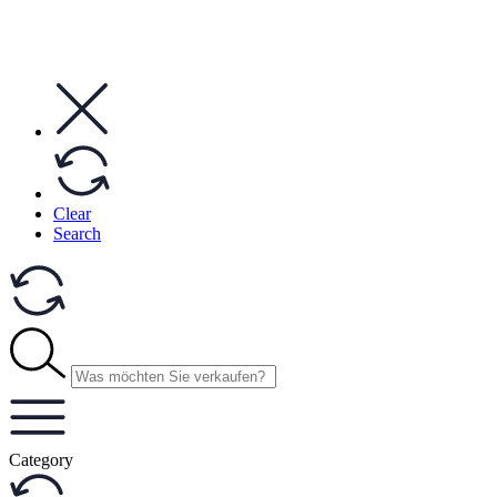
Clear
Search
Category